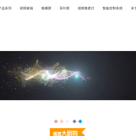
产品系列
视频玻璃
格栅屏
百叶屏
视频像素灯
智能控制系统
关于
◆
◆
◆
◆
◆
大剧院
福建