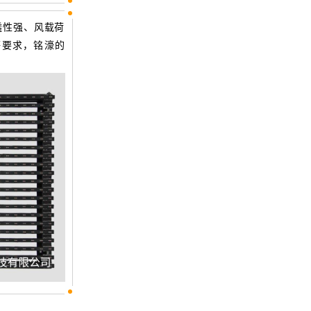
透性强、风载荷
要求，
等
铭濠的