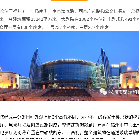
院位于福州五一广场南侧，南临海底路，西临广达路和公交仁德站。
总投
平方米，总建筑面积28242平方米。大剧院有1352个座位的主剧场和491
众厅一层有838个座席，二层237个座席，三层277个座席。
院建成共分3个区,外观上是3个高低不同、大小不一的客家土楼形状的椭
厅、电影厅以及附属设施组成，整体建筑的歌剧厅布置在福州市中心五
电影厅则对称布置在中轴线的东、西两侧，整个建筑物在通透玻璃幕墙