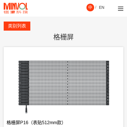
中
/
EN
类别列表
格栅屏
格栅屏P16（表贴512mm款）