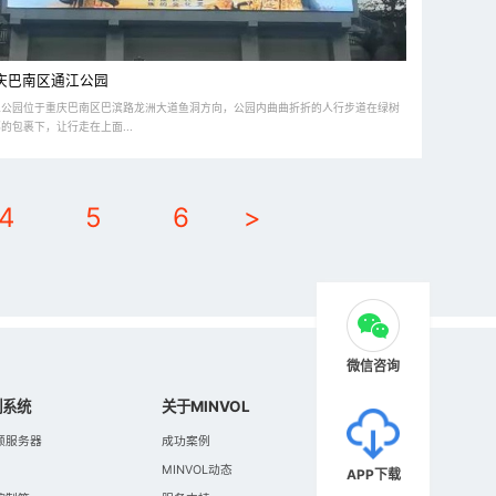
庆巴南区通江公园
江公园位于重庆巴南区巴滨路龙洲大道鱼洞方向，公园内曲曲折折的人行步道在绿树
的包裹下，让行走在上面...
4
5
6
>
微信咨询
制系统
关于MINVOL
频服务器
成功案例
MINVOL动态
APP下载