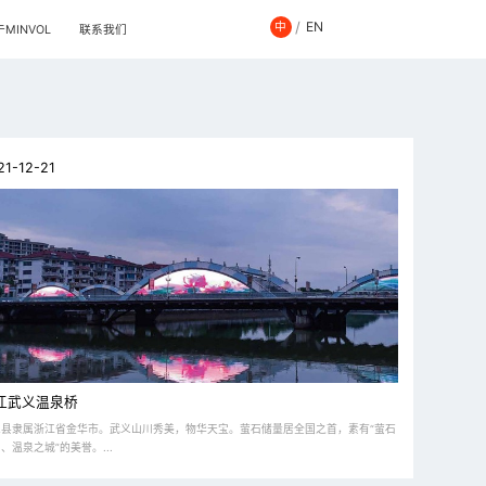
/
EN
中
MINVOL
联系我们
21-12-21
江武义温泉桥
义县隶属浙江省金华市。武义山川秀美，物华天宝。萤石储量居全国之首，素有“萤石
、温泉之城”的美誉。...