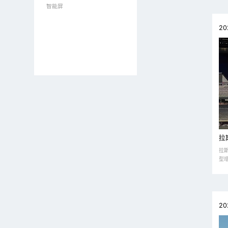
智能屏
20
拉
拉
型增
20