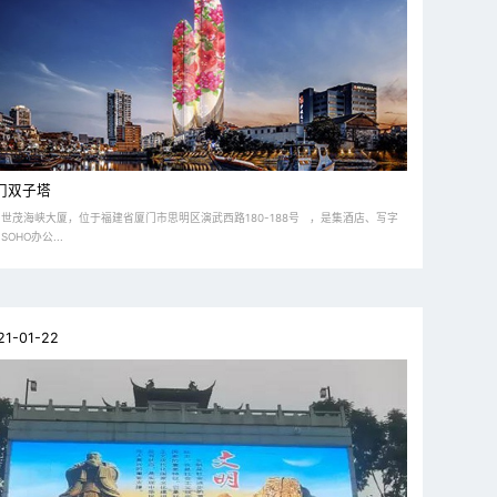
门双子塔
世茂海峡大厦，位于福建省厦门市思明区演武西路180-188号 ，是集酒店、写字
SOHO办公...
21-01-22