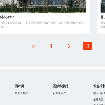
都微芯药业
重
芯药业于2001年3月成立，是中国原创新药领域的先行者、四位一体的现代生物医药
通
团公司。
葱郁
<
1
2
3
百叶屏
视频像素灯
智能控
窄款百叶屏
视频像素灯
嵌入式视
主控制器